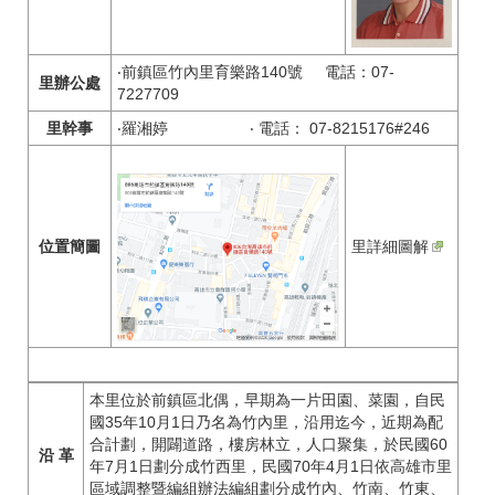
‧前鎮區竹內里育樂路140號 電話：07-
里辦公處
7227709
里幹事
‧羅湘婷 ‧ 電話： 07-8215176#246
位置簡圖
里詳細圖解
本里位於前鎮區北偶，早期為一片田園、菜園，自民
國35年10月1日乃名為竹內里，沿用迄今，近期為配
合計劃，開闢道路，樓房林立，人口聚集，於民國60
沿 革
年7月1日劃分成竹西里，民國70年4月1日依高雄市里
區域調整暨編組辦法編組劃分成竹內、竹南、竹東、