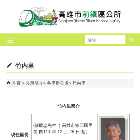
跳到主要內容區塊
搜
尋
竹內里
首頁
公所簡介
各里辦公處
竹內里
竹內里簡介
‧蘇慶忠先生（ 高雄市第四屆里
長 自111 年 12 月 25 日 起）
現任里長