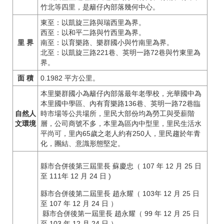
竹北等四里，是籬仔內部落幾何中心。
東至：以凱旋三路與瑞西里為界。
西至：以和平二路與竹西里為界。
里 界
南至：以育樂路、樂群國小與竹南里為界。
北至：以凱旋三路221巷、英明一路72巷與竹東里為
界。
面 積
0.1982 平方公里。
本里樂群國小為籬仔內部落最年老學校，光華國中為
本里國中學區、內有育樂路136巷、英明一路72巷臨
自然人
時市場等公共場所，里民大部份均為勞工與受薪階
文環境
層，公司商號不多，本里為區內中型里，里民生活水
平尚可，里內65歲之老人約有250人，里民趨於年青
化，團結、意識形態堅定。
縣市合併後第三屆里長 蘇慶忠（ 107 年 12 月 25 日
至 111年 12 月 24 日 )
縣市合併後第二屆里長 趙永耀（ 103年 12 月 25 日
至 107 年 12 月 24 日 ）
縣市合併後第一屆里長 趙永耀（ 99 年 12 月 25 日
至 103 年 12 月 24 日 ）