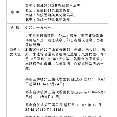
東至：鎮洲路282巷與前鎮里為界。
西至：新生路與鎮北里為界。
里 界
南至：前鎮運河與興化里為界。
北至：前鎮街與鎮北里為界。
面 積
0.201 平方公里。
1.本里里民職業以「勞工」居多，里內建築部份
為磚造平房，巷道狹窄，部份為透天住宅，另有
前鎮郵局。
自然人
2.朱家祠於22年由族長朱邦、朱蹴、朱天𦁤 、朱
文環境
卦、朱遣等倡議集資在現址重建，又於民國65年3
月16日重建，66年2月告竣，為配合政府政策，
本以樸儉而嚴肅，以盡孝德，而促進宗親團結一
致。
縣市合併後第三屆代理里長 陳誌鴻(自111年6月1
日起至111年12月24日)
縣市合併後第三屆代理里長 洪玉芬(自110年6月2
日起~111年5月31日)
縣市合併後第三屆里長 楊征男（ 107 年 12 月
25 日 起110年6月1日）