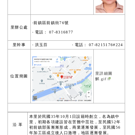
‧前鎮區前鎮街76號
里辦公處
‧ 電話： 07-8316877
里幹事
‧ 洪玉芬 ‧ 電話： 07-8215176#224
里詳細圖
位置簡圖
解.gif
本里於民國35年10月1日設籍時創立，名為鎮中
里，初期各項建設皆在苦難中茁壯，至民國52年
沿 革
初前鎮部落漸漸形成，商業逐漸發展，至民國56
年加工區成立後人口激增，地區逐漸發展。