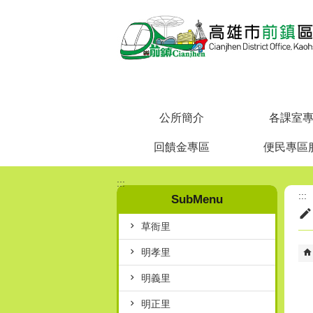
跳到主要內容區塊
公所簡介
各課室
回饋金專區
便民專區
:::
:::
SubMenu
草衙里
明孝里
明義里
明正里