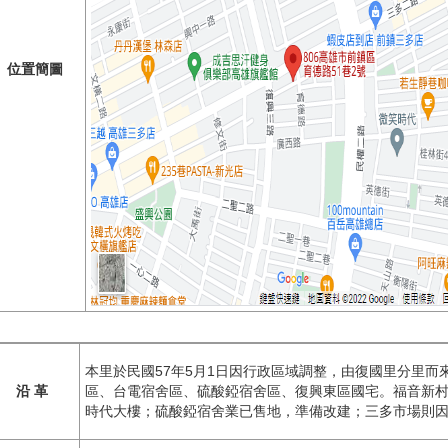
位置簡圖
本里於民國57年5月1日因行政區域調整，由復國里分里
沿 革
區、台電宿舍區、硫酸錏宿舍區、復興東區國宅。福音新
時代大樓；硫酸錏宿舍業已售地，準備改建；三多市場則