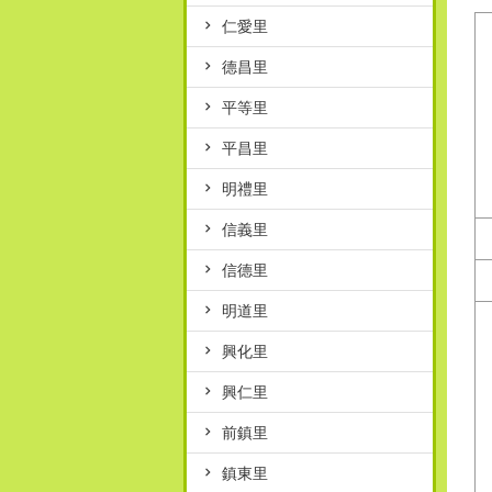
仁愛里
德昌里
平等里
平昌里
明禮里
信義里
信德里
明道里
興化里
興仁里
前鎮里
鎮東里