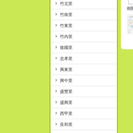
竹北里
相
竹南里
竹東里
竹內里
復國里
忠孝里
興東里
興中里
盛豐里
盛興里
西甲里
良和里