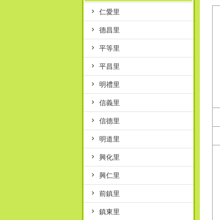
仁愛里
德昌里
平等里
平昌里
明禮里
信義里
信德里
明道里
興化里
興仁里
前鎮里
鎮東里