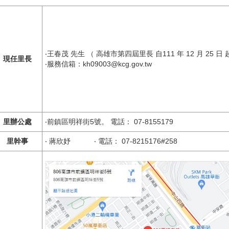
‧王春茂 先生 （ 高雄市第四屆里長 自111 年 12 月 25 日
現任里長
‧服務信箱：kh09003@kcg.gov.tw
里辦公處
‧前鎮區明祥街5號。 電話： 07-8155179
里幹事
‧ 蔣欣妤 ‧ 電話： 07-8215176#258