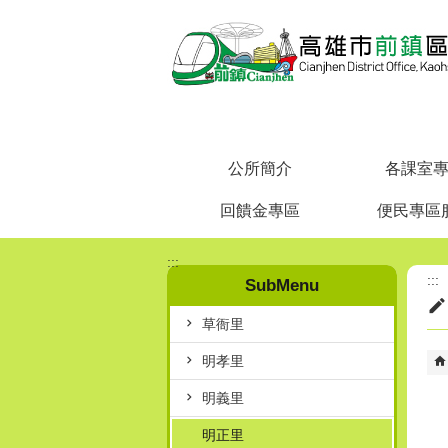
跳到主要內容區塊
公所簡介
各課室
回饋金專區
便民專區
:::
:::
SubMenu
草衙里
明孝里
明義里
明正里