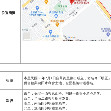
位置簡圖
本里民國63年7月1日自草衙里劃出成立，命名為「明正
沿 革
併台糖與農田水利會土地，全面整編街道巷名。
東至：保安一街與鳳山區、明鳳一街與小港區為界。
西至：草衙二路與草衙里為界。
里 界
南至：南衙路與明義里為界。
北至：漁港路與明禮里為界。