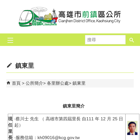
跳到主要內容區塊
搜
尋
鎮東里
首頁
公所簡介
各里辦公處
鎮東里
鎮東里簡介
現
‧蔡川士 先生 （ 高雄市第四屆里長 自111 年 12 月 25 日
任
起）
里
長
‧服務信箱：kh09016@kcg.gov.tw