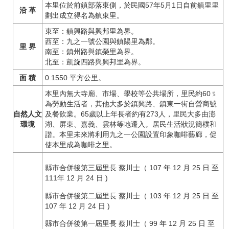
本里位於前鎮部落東側，於民國57年5月1日自前鎮里里
沿 革
劃出成立得名為鎮東里。
東至：鎮興路與興邦里為界。
西至：九之一號公園與鎮陽里為鄰。
里 界
南至：鎮州路與鎮榮里為界。
北至：凱旋四路與興邦里為界。
面 積
0.1550 平方公里。
本里內無大寺廟、市場、學校等公共場所，里民約60﹪
為勞動生活者，其他大多於鎮興路、鎮東一街自營商號
自然人文
及餐飲業。65歲以上年長者約有273人，里民大多由澎
環境
湖、屏東、嘉義、雲林等地遷入。居民生活狀況簡樸和
諧。本里未來將利用九之一公園設置印象咖啡藝廊，促
使本里成為咖啡之里。
縣市合併後第三屆里長 蔡川士（ 107 年 12 月 25 日 至
111年 12 月 24 日 )
縣市合併後第二屆里長 蔡川士（ 103 年 12 月 25 日 至
107 年 12 月 24 日 )
縣市合併後第一屆里長 蔡川士（ 99 年 12 月 25 日 至