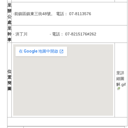
里
辦
‧前鎮區鎮東三街48號。 電話： 07-8113576
公
處
里
幹
‧ 洪丁川 ‧ 電話： 07-8215176#262
事
位
里詳
置
細圖
簡
解.gif
圖