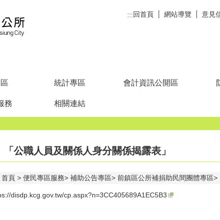
回首頁
網站導覽
意見
:::
專區
統計專區
會計資訊公開區
服務
相關連結
「公職人員及關係人身分關係揭露表」
首頁
便民專區服務
補助公告專區
前鎮區公所補捐助民間團體專區
tps://disdp.kcg.gov.tw/cp.aspx?n=3CC405689A1EC5B3