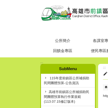
跳到主要內容區塊
公所簡介
各課室
回饋金專區
便民專區
:::
:::
SubMenu
115年度前鎮區公所補捐助
民間團體預算-公告資訊
高雄市前鎮區公所補捐助民
ht
間團體預算執行作業規範
(113.07.15修訂版本)