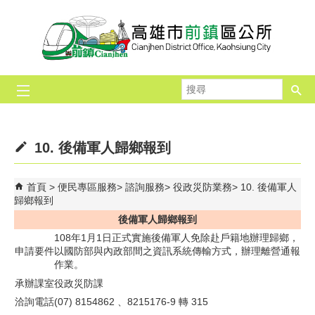
跳到主要內容區塊
搜
尋
10. 後備軍人歸鄉報到
首頁
便民專區服務
諮詢服務
役政災防業務
10. 後備軍人
歸鄉報到
後備軍人歸鄉報到
108年1月1日正式實施後備軍人免除赴戶籍地辦理歸鄉，
申請要件
以國防部與內政部間之資訊系統傳輸方式，辦理離營通報
作業。
承辦課室
役政災防課
洽詢電話
(07) 8154862 、8215176-9 轉 315