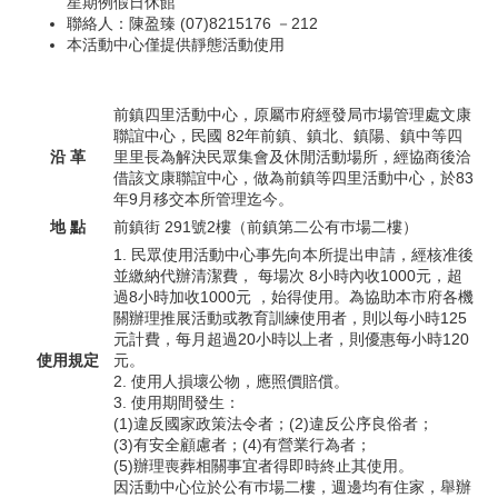
星期例假日休館
聯絡人：陳盈臻 (07)8215176 －212
本活動中心僅提供靜態活動使用
前鎮四里活動中心，原屬巿府經發局巿場管理處文康
聯誼中心，民國 82年前鎮、鎮北、鎮陽、鎮中等四
沿 革
里里長為解決民眾集會及休閒活動場所，經協商後洽
借該文康聯誼中心，做為前鎮等四里活動中心，於83
年9月移交本所管理迄今。
地 點
前鎮街 291號2樓（前鎮第二公有巿場二樓）
1. 民眾使用活動中心事先向本所提出申請，經核准後
並繳納代辦清潔費， 每場次 8小時內收1000元，超
過8小時加收1000元 ，始得使用。為協助本市府各機
關辦理推展活動或教育訓練使用者，則以每小時125
元計費，每月超過20小時以上者，則優惠每小時120
使用規定
元。
2. 使用人損壞公物，應照價賠償。
3. 使用期間發生：
(1)違反國家政策法令者；(2)違反公序良俗者；
(3)有安全顧慮者；(4)有營業行為者；
(5)辦理喪葬相關事宜者得即時終止其使用。
因活動中心位於公有巿場二樓，週邊均有住家，舉辦