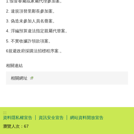
1.假冒眷屬或家屬代理參加案。
2. 違規頂替里鄰長參加案。
3. 偽造未參加人員名冊案。
4. 浮編預算違法指定親屬代替案。
5. 不實收據詐領款項案。
6規避政府採購法招標程序案.。
相關連結
相關網址
:::
資料隱私權宣告
資訊安全宣告
網站資料開放宣告
瀏覽人次：
67