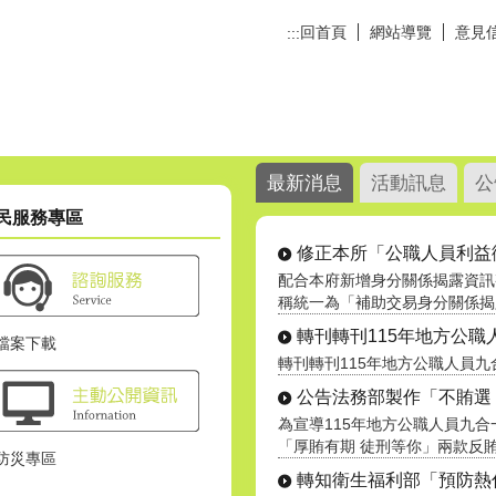
回首頁
網站導覽
意見
:::
最新消息
活動訊息
公
民服務專區
修正本所「公職人員利益衝突
配合本府新增身分關係揭露資訊
稱統一為「補助交易身分關係揭露專
轉刊轉刊115年地方公職人員
轉刊轉刊115年地方公職人員
公告法務部製作「不賄選 才
為宣導115年地方公職人員九
「厚賄有期 徒刑等你」兩款反賄選.
轉知衛生福利部「預防熱傷害