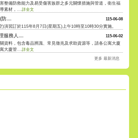
害整備防救能力及易受傷害族群之多元關懷措施與管道，衛生福
材，....
詳全文
....
115-06-08
)演習訂於115年8月7日(星期五)上午10時至10時30分實施。
務人....
115-06-02
關資料，包含毒品辨識、常見徵兆及求助資源等，請各公寓大廈
廈管....
詳全文
更多 最新消息