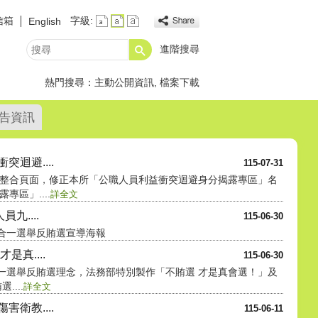
信箱
字級:
English
進階搜尋
搜
尋
熱門搜尋：
主動公開資訊
檔案下載
告資訊
迴避....
115-07-31
整合頁面，修正本所「公職人員利益衝突迴避身分揭露專區」名
區」....
詳全文
九....
115-06-30
九合一選舉反賄選宣導海報
是真....
115-06-30
合一選舉反賄選理念，法務部特別製作「不賄選 才是真會選！」及
...
詳全文
衛教....
115-06-11