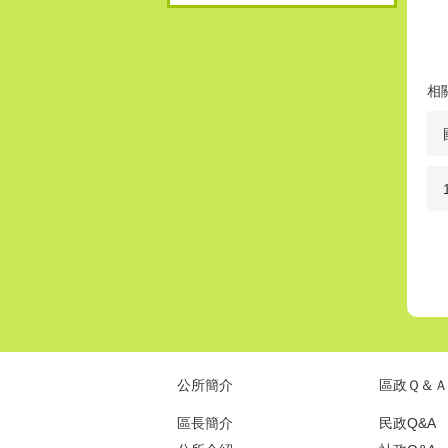
相
公所簡介
區政Ｑ＆Ａ
區長簡介
民政Q&A