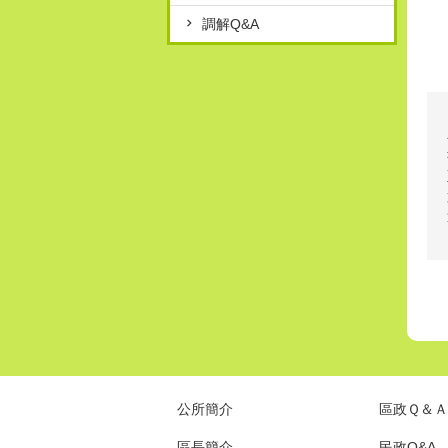
調解Q&A
公所簡介
區政Ｑ＆Ａ
區長簡介
民政Q&A