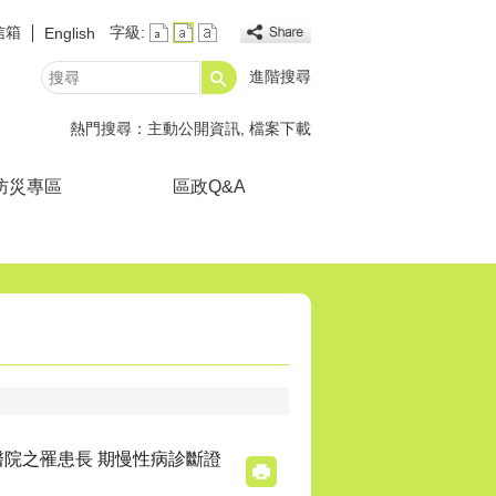
信箱
字級:
English
進階搜尋
搜
尋
熱門搜尋：
主動公開資訊
檔案下載
防災專區
區政Q&A
醫院之罹患長 期慢性病診斷證