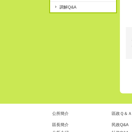
調解Q&A
公所簡介
區政Ｑ＆Ａ
區長簡介
民政Q&A