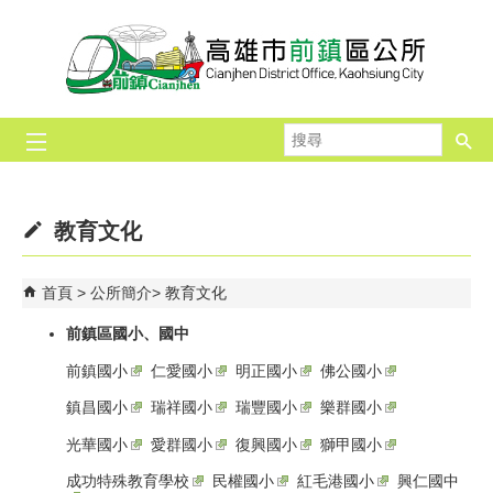
跳到主要內容區塊
搜
尋
教育文化
首頁
公所簡介
教育文化
前鎮區國小、國中
前鎮國小
仁愛國小
明正國小
佛公國小
鎮昌國小
瑞祥國小
瑞豐國小
樂群國小
光華國小
愛群國小
復興國小
獅甲國小
成功特殊教育學校
民權國小
紅毛港國小
興仁國中