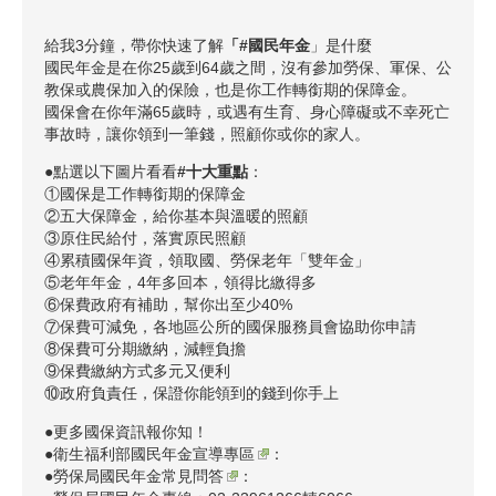
給我3分鐘，帶你快速了解
「#國民年金
」是什麼
國民年金是在你25歲到64歲之間，沒有參加勞保、軍保、公
教保或農保加入的保險，也是你工作轉銜期的保障金。
國保會在你年滿65歲時，或遇有生育、身心障礙或不幸死亡
事故時，讓你領到一筆錢，照顧你或你的家人。
●點選以下圖片看看
#十大重點
：
①國保是工作轉銜期的保障金
②五大保障金，給你基本與溫暖的照顧
③原住民給付，落實原民照顧
④累積國保年資，領取國、勞保老年「雙年金」
⑤老年年金，4年多回本，領得比繳得多
⑥保費政府有補助，幫你出至少40%
⑦保費可減免，各地區公所的國保服務員會協助你申請
⑧保費可分期繳納，減輕負擔
⑨保費繳納方式多元又便利
⑩政府負責任，保證你能領到的錢到你手上
●更多國保資訊報你知！
●
衛生福利部國民年金宣導專區
：
●
勞保局國民年金常見問答
：