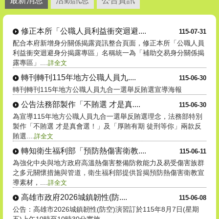
修正本所「公職人員利益衝突迴避....
115-07-31
配合本府新增身分關係揭露資訊整合頁面，修正本所「公職人員
利益衝突迴避身分揭露專區」名稱統一為「補助交易身分關係揭
露專區」....
詳全文
轉刊轉刊115年地方公職人員九....
115-06-30
轉刊轉刊115年地方公職人員九合一選舉反賄選宣導海報
公告法務部製作「不賄選 才是真....
115-06-30
為宣導115年地方公職人員九合一選舉反賄選理念，法務部特別
製作「不賄選 才是真會選！」及「厚賄有期 徒刑等你」兩款反
賄選....
詳全文
轉知衛生福利部「預防熱傷害衛教....
115-06-11
為強化中央與地方政府高溫熱傷害整備防救能力及易受傷害族群
之多元關懷措施與管道，衛生福利部提供旨揭預防熱傷害衛教宣
導素材，....
詳全文
高雄市政府2026城鎮韌性(防....
115-06-08
公告：高雄市2026城鎮韌性(防空)演習訂於115年8月7日(星期
五)上午10時至10時30分實施。