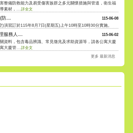
害整備防救能力及易受傷害族群之多元關懷措施與管道，衛生福
材，....
詳全文
....
115-06-08
)演習訂於115年8月7日(星期五)上午10時至10時30分實施。
務人....
115-06-02
關資料，包含毒品辨識、常見徵兆及求助資源等，請各公寓大廈
廈管....
詳全文
更多 最新消息