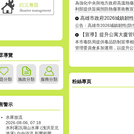
為強化中央與地方政府高溫熱傷
利部提供旨揭預防熱傷害衛教宣導素
高雄市政府2026城鎮韌性(防
公告：高雄市2026城鎮韌性(防空
【宣導】提升公寓大廈管理服
本市毒防局提供毒品防制宣導相
管理委員會多加運用，以提升公寓大
眾導覽
題分類
施政分類
服務分類
粉絲專頁
害警示
水庫放流
2026-08-06, 07:18
水利署訊湖山水庫:(洩洪至北
港溪):自由溢流,影響範圍