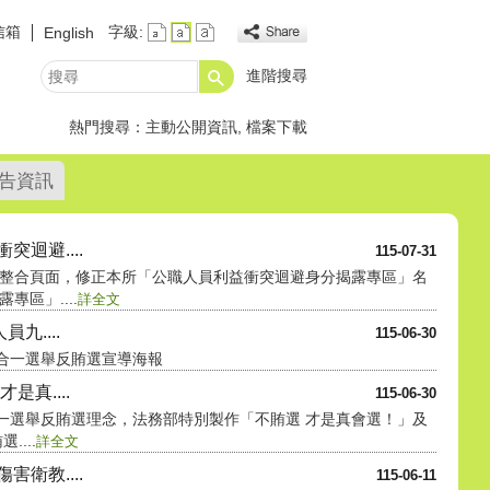
信箱
字級:
English
進階搜尋
搜
尋
熱門搜尋：
主動公開資訊
檔案下載
告資訊
迴避....
115-07-31
整合頁面，修正本所「公職人員利益衝突迴避身分揭露專區」名
區」....
詳全文
九....
115-06-30
九合一選舉反賄選宣導海報
是真....
115-06-30
合一選舉反賄選理念，法務部特別製作「不賄選 才是真會選！」及
...
詳全文
衛教....
115-06-11