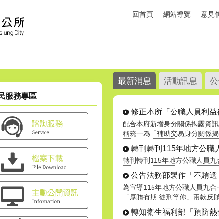
回首頁
網站導覽
意見
:::
最新消息
活動訊息
公
民服務專區
修正本所「公職人員利益衝突
配合本府新增身分關係揭露資訊
稱統一為「補助交易身分關係揭露專
轉刊轉刊115年地方公職人員
轉刊轉刊115年地方公職人員
公告法務部製作「不賄選 才
為宣導115年地方公職人員九
「厚賄有期 徒刑等你」兩款反賄選.
轉知衛生福利部「預防熱傷害