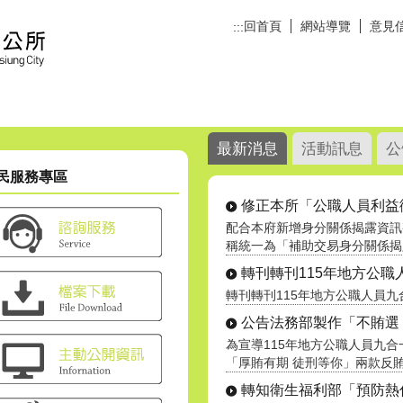
回首頁
網站導覽
意見
:::
最新消息
活動訊息
公
民服務專區
修正本所「公職人員利益衝突
配合本府新增身分關係揭露資訊
稱統一為「補助交易身分關係揭露專
轉刊轉刊115年地方公職人員
轉刊轉刊115年地方公職人員
公告法務部製作「不賄選 才
為宣導115年地方公職人員九
「厚賄有期 徒刑等你」兩款反賄選.
轉知衛生福利部「預防熱傷害