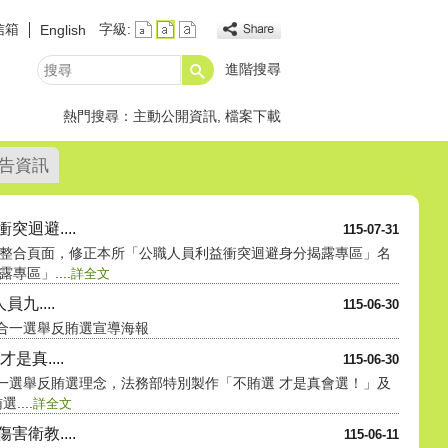
信箱
字級:
English
進階搜尋
搜
尋
熱門搜尋：
主動公開資訊
檔案下載
告資訊
迴避....
115-07-31
整合頁面，修正本所「公職人員利益衝突迴避身分揭露專區」名
區」....
詳全文
九....
115-06-30
九合一選舉反賄選宣導海報
是真....
115-06-30
合一選舉反賄選理念，法務部特別製作「不賄選 才是真會選！」及
...
詳全文
衛教....
115-06-11