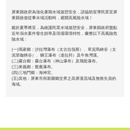
屏東縣政府為強化暑期水域遊憩安全，請協助宣導民眾至屏
東縣旅遊從事水域活動時，避開高風險水域！
鑑於夏季將至，為維護民眾水域遊憩安全，屏東縣政府盤點
近年溺水案件發生頻率及現場環境特性，彙整以下高風險危
險水域：
(一)瑪家鄉：沙拉灣瀑布（太古拉筏斯）、草泥馬峽谷（太
泥里咖狹谷）、獅王瀑布（達拉邦）及牛角灣溪。
(二)霧台鄉：霧台瀑布（神山瀑布）及飛龍瀑布。
(三)來義鄉：鴛鴦瀑布。
(四)三地門鄉：海神宮。
(五)其他：屏東市與新園鄉交界之高屏溪流域及無救生員的
海域。