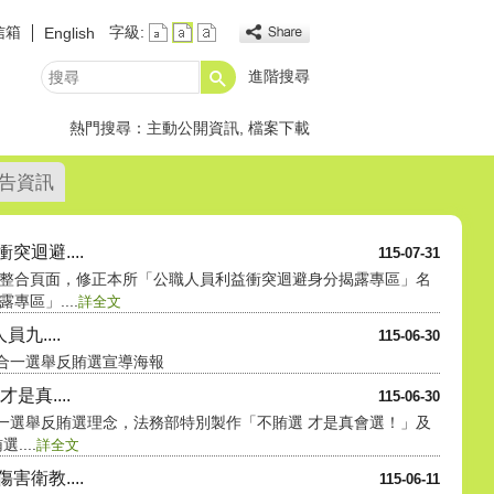
信箱
字級:
English
進階搜尋
搜
尋
熱門搜尋：
主動公開資訊
檔案下載
告資訊
迴避....
115-07-31
整合頁面，修正本所「公職人員利益衝突迴避身分揭露專區」名
區」....
詳全文
九....
115-06-30
九合一選舉反賄選宣導海報
是真....
115-06-30
合一選舉反賄選理念，法務部特別製作「不賄選 才是真會選！」及
...
詳全文
衛教....
115-06-11