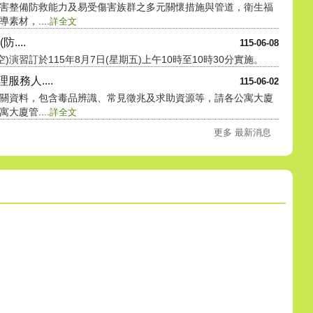
害整備防救能力及易受傷害族群之多元關懷措施與管道，衛生福
材，....
詳全文
....
115-06-08
)演習訂於115年8月7日(星期五)上午10時至10時30分實施。
務人....
115-06-02
關資料，包含毒品辨識、常見徵兆及求助資源等，請各公寓大廈
廈管....
詳全文
更多 最新消息