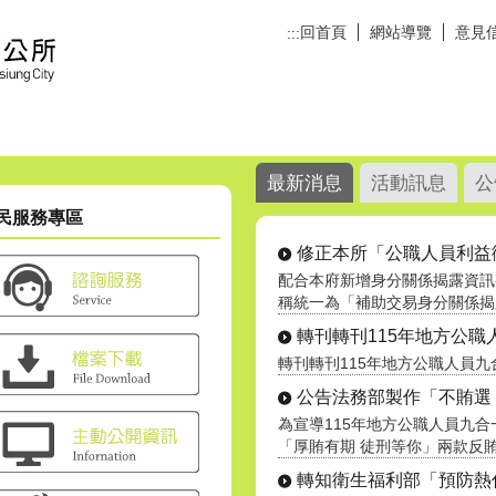
回首頁
網站導覽
意見
:::
最新消息
活動訊息
公
民服務專區
修正本所「公職人員利益衝突
配合本府新增身分關係揭露資訊
稱統一為「補助交易身分關係揭露專
轉刊轉刊115年地方公職人員
轉刊轉刊115年地方公職人員
公告法務部製作「不賄選 才
為宣導115年地方公職人員九
「厚賄有期 徒刑等你」兩款反賄選.
轉知衛生福利部「預防熱傷害