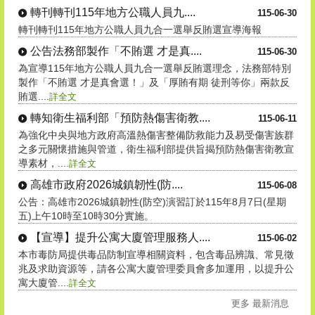
轉刊轉刊115年地方公職人員九....
115-06-30
轉刊轉刊115年地方公職人員九合一選舉反賄選宣導海報
公告法務部製作「不賄選 才是真....
115-06-30
為宣導115年地方公職人員九合一選舉反賄選理念，法務部特別
製作「不賄選 才是真會選！」及「厚賄有期 徒刑等你」兩款反
賄選....
詳全文
轉知衛生福利部「預防熱傷害衛教....
115-06-11
為強化中央與地方政府高溫熱傷害整備防救能力及易受傷害族群
之多元關懷措施與管道，衛生福利部提供旨揭預防熱傷害衛教宣
導素材，....
詳全文
高雄市政府2026城鎮韌性(防....
115-06-08
公告：高雄市2026城鎮韌性(防空)演習訂於115年8月7日(星期
五)上午10時至10時30分實施。
【宣導】提升公寓大廈管理服務人....
115-06-02
本市毒防局提供毒品防制宣導相關資料，包含毒品辨識、常見徵
兆及求助資源等，請各公寓大廈管理委員會多加運用，以提升公
寓大廈管....
詳全文
更多 最新消息