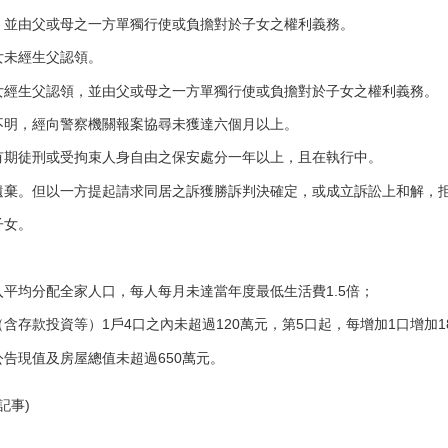
，並由父或母之一方單獨行使或負擔對於子女之權利義務。
女未經生父認領。
女經生父認領，並由父或母之一方單獨行使或負擔對於子女之權利義務。
不明，經向警察機關報案協尋未獲達六個月以上。
有期徒刑或受拘束人身自由之保安處分一年以上，且在執行中。
遺棄。但以一方提起請求同居之訴獲勝訴判決確定，或成立訴訟上和解，
子女。
平均分配全家人口，每人每月未達當年度最低生活費1.5倍；
含存款投資等）1戶4口之內未超過120萬元，第5口起，每增加1口增加1
告現值及房屋總值未超過650萬元。
記事)