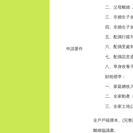
二、父母離婚
三、非婚生子
四、非婚生子
五、配偶行蹤
六、配偶受處
申請要件
七、配偶惡意
八、單身收養
財稅標準：
一、家庭總收入
二、全家動產（
三、全家土地公
全戶戶籍謄本。(完整
離婚協議書。